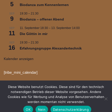
5
Biodanza zum Kennenlernen
19:30
–
21:30
SEP
9
Biodanza – offener Abend
11. September 18:30
–
13. September 14:00
SEP
11
Die Göttin in mir
19:30
–
21:30
SEP
16
Erfahrungsgruppe Alexandertechnik
Kalender anzeigen
[tribe_mini_calendar]
Diese Website benutzt Cookies. Diese sind für den technisch
notwendigen Betrieb dieser Website vorgesehen. Andere
Cookies wie für Werbung und Analyse von Benutzerverhalten
werden momentan nicht verwendet.
OK
Nein
Datenschutzerklärung
Neve
| Präsentiert von
WordPress