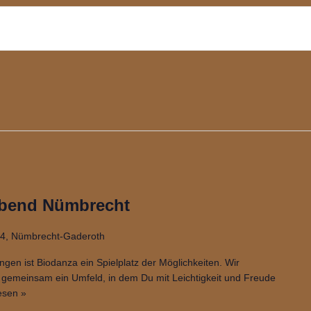
Abend Nümbrecht
14, Nümbrecht-Gaderoth
ngen ist Biodanza ein Spielplatz der Möglichkeiten. Wir
 gemeinsam ein Umfeld, in dem Du mit Leichtigkeit und Freude
esen »