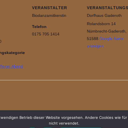
VERANSTALTER
VERANSTALTUNG
Biodanzamitkerstin
Dorfhaus Gaderoth
Rolandsborn 14
Telefon
Nümbrecht-Gaderoth
,
0175 705 1414
51588
Google Karte
0
anzeigen
ngskategorie
offener Abend
notwendigen Betrieb dieser Website vorgesehen. Andere Cookies wie 
nicht verwendet.