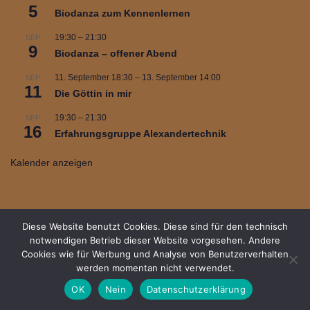
5
Biodanza zum Kennenlernen
19:30
–
21:30
SEP
9
Biodanza – offener Abend
11. September 18:30
–
13. September 14:00
SEP
11
Die Göttin in mir
19:30
–
21:30
SEP
16
Erfahrungsgruppe Alexandertechnik
Kalender anzeigen
Diese Website benutzt Cookies. Diese sind für den technisch
notwendigen Betrieb dieser Website vorgesehen. Andere
Cookies wie für Werbung und Analyse von Benutzerverhalten
werden momentan nicht verwendet.
OK
Nein
Datenschutzerklärung
Neve
| Präsentiert von
WordPress